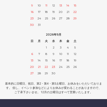
9
10
11
12
13
14
15
16
17
18
19
20
21
22
23
24
25
26
27
28
29
30
31
2026年9月
日
月
火
水
木
金
土
1
2
3
4
5
6
7
8
9
10
11
12
13
14
15
16
17
18
19
20
21
22
23
24
25
26
27
28
29
30
基本的に日曜日、祝日、第2・第4・第5土曜日、お休みをいただいておりま
す。 但し、イベント参加などによりお休みが変わることがありますので、
ご了承下さいませ。 12月の土曜日はすべて営業いたします。