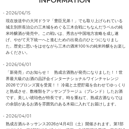
INFORMATION
2026/06/15
現在放送中の大河ドラマ「豊臣兄弟！」でも取り上げられている
城主別所長治公の三木城をめぐる三木合戦にちなんだラベルの純
米吟醸酒が発売中。この戦いは、秀吉が中国地方攻略を成し遂
げ、やがて天下統一へと進むための出発点のひとつになりまし
た。歴史に思いをはせながら三木の酒米100％の純米吟醸をお楽し
みください。
2026/06/01
「新発売」のお知らせ！ 熟成古酒熟が発売になりました！！世
界最大級のお酒の品評会インターナショナルワインチャレンジ
2026でブロンズ賞を受賞！！ 冷蔵と土壁貯蔵を合わせてゆっくり
と熟成させ、数種類をアッサンブラージュ（ブレンド）したお酒
です。美しい琥珀色が特長です。時を重ねて、熟成古酒ならでは
の余韻があるお酒を雰囲気のある木箱に入れてお届けします。
2026/04/01
熟成古酒ルネッサンス2026が4月4日（土）開催されます。第1部