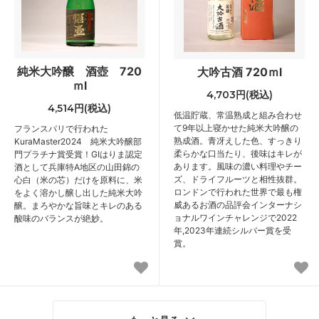
純米大吟醸 酒壺 720
大吟古酒 720ｍl
ｍl
4,703円(税込)
4,514円(税込)
低温貯蔵、常温熟成と組み合わせ
て9年以上寝かせた純米大吟醸の
フランスパリで行われた
熟成酒。青冴えした色、すっきり
KuraMaster2024 純米大吟醸部
柔らかな口当たり、後味はキレが
門プラチナ賞受賞！GIはりま認定
あります。風味の濃い料理やチー
酒として兵庫特A地区の山田錦の
ズ、ドライフルーツと相性抜群。
心白（米の芯）だけを原料に、米
ロンドンで行われた世界で最も権
をよく溶かし醸し出した純米大吟
威あるお酒の品評会インターナシ
醸。まろやかな旨味とキレのある
ョナルワインチャレンジで2022
酸味のバランスが絶妙。
年,2023年連続シルバー賞を受
賞。