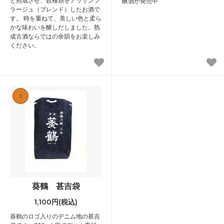
と熟成させ、数種類をアッサンブ
醸酒が発売中
ラージュ（ブレンド）したお酒で
す。 時を重ねて、美しい色と柔ら
かな味わいを醸しだしました。熟
成古酒ならではの余韻をお楽しみ
ください。
3
葵鶴 甚吉袋
1,100円(税込)
葵鶴のロゴ入りのデニム地の甚吉