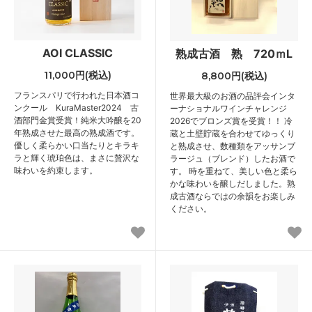
AOI CLASSIC
熟成古酒 熟 720ｍL
11,000円(税込)
8,800円(税込)
フランスパリで行われた日本酒コ
世界最大級のお酒の品評会インタ
ンクール KuraMaster2024 古
ーナショナルワインチャレンジ
酒部門金賞受賞！純米大吟醸を20
2026でブロンズ賞を受賞！！ 冷
年熟成させた最高の熟成酒です。
蔵と土壁貯蔵を合わせてゆっくり
優しく柔らかい口当たりとキラキ
と熟成させ、数種類をアッサンブ
ラと輝く琥珀色は、まさに贅沢な
ラージュ（ブレンド）したお酒で
味わいを約束します。
す。 時を重ねて、美しい色と柔ら
かな味わいを醸しだしました。熟
成古酒ならではの余韻をお楽しみ
ください。