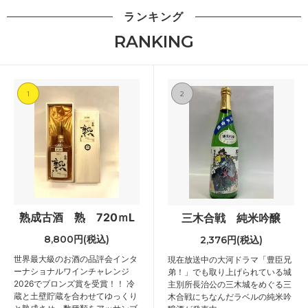
ランキング
RANKING
1
2
熟成古酒 熟 720ｍL
三木合戦 純米吟醸
8,800円(税込)
2,376円(税込)
世界最大級のお酒の品評会インタ
現在放送中の大河ドラマ「豊臣兄
ーナショナルワインチャレンジ
弟！」でも取り上げられている城
2026でブロンズ賞を受賞！！ 冷
主別所長治公の三木城をめぐる三
蔵と土壁貯蔵を合わせてゆっくり
木合戦にちなんだラベルの純米吟