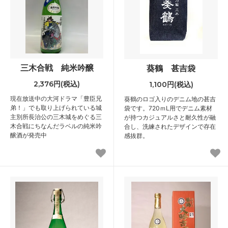
三木合戦 純米吟醸
葵鶴 甚吉袋
2,376円(税込)
1,100円(税込)
現在放送中の大河ドラマ「豊臣兄
葵鶴のロゴ入りのデニム地の甚吉
弟！」でも取り上げられている城
袋です。720ｍL用でデニム素材
主別所長治公の三木城をめぐる三
が持つカジュアルさと耐久性が融
木合戦にちなんだラベルの純米吟
合し、洗練されたデザインで存在
醸酒が発売中
感抜群。