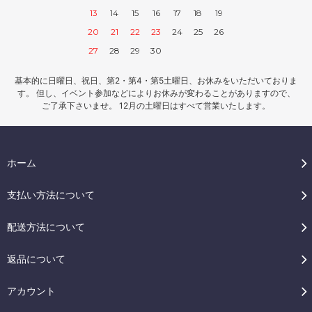
13
14
15
16
17
18
19
20
21
22
23
24
25
26
27
28
29
30
基本的に日曜日、祝日、第2・第4・第5土曜日、お休みをいただいておりま
す。 但し、イベント参加などによりお休みが変わることがありますので、
ご了承下さいませ。 12月の土曜日はすべて営業いたします。
ホーム
支払い方法について
配送方法について
返品について
アカウント