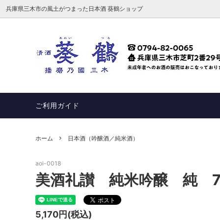
兵庫県三木市の風土がつまった日本酒 葵鶴ショップ
日本酒（吟醸酒／純米酒）
会社概要
日本酒
ご利用ガイド
ホーム
日本酒（吟醸酒／純米酒）
aoi-0018
美酒礼讃 純米吟醸 純 7
5,170円(税込)