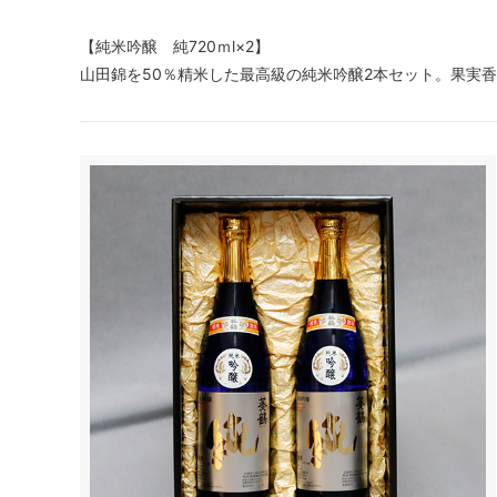
【純米吟醸 純720ｍl×2】
山田錦を50％精米した最高級の純米吟醸2本セット。果実